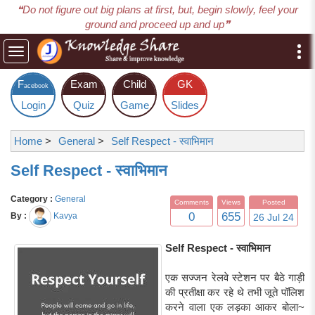
❝Do not figure out big plans at first, but, begin slowly, feel your
ground and proceed up and up❞
Toggle
navigation
F
Exam
Child
GK
acebook
Login
Quiz
Game
Slides
Home
>
General
>
Self Respect - स्वाभिमान
Self Respect - स्वाभिमान
Category :
General
Comments
Views
Posted
0
655
By :
Kavya
26 Jul 24
Self Respect - स्वाभिमान
एक सज्जन रेलवे स्टेशन पर बैठे गाड़ी
की प्रतीक्षा कर रहे थे तभी जूते पॉलिश
करने वाला एक लड़का आकर बोला~