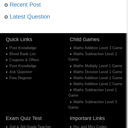
Recent Post
Latest Question
Quick Links
Child Games
Post Knowledge
Maths Addition Level 3 Game
Blood Bank List
Maths Subtraction Level 2
Game
Coupons & Offers
Post Knowledge
Maths Multiply Level 1 Game
Ask Question
Maths Division Level 1 Game
Free Register
Maths Addition Level 1 Game
Maths Addition Level 2 Game
Maths Subtraction Level 1
Game
Maths Subtraction Level 3
Game
Exam Quiz Test
Important Links
2nd & 3rd Grade Teacher
Ifsc and Micr Codes